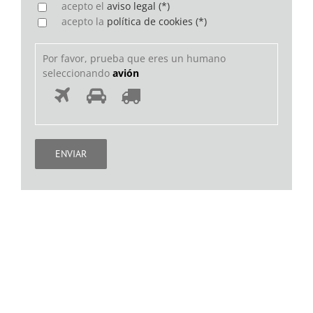
acepto el
aviso legal (*)
acepto la
política de cookies (*)
Por favor, prueba que eres un humano
seleccionando
avión
Por
1
2
3
favor,
prueba
que
eres
un
humano
seleccionando
avión